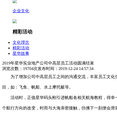
企业文化
精彩活动
文化理念
精彩活动
星华故事
2019年星华实业地产公司中高层员工活动圆满结束
浏览次数：19704次
发布时间：2019-12-24 14:57:34
为了增加公司中高层员工之间的沟通交流，丰富员工文化生
目，如：飞鱼、帆船、水上摩托艇等。
活动时，正值星华码头刚引进帆船各相关航海教程，得幸
个航行方向的改变，时而与大海亲密接触，仿佛下一刻便会滑