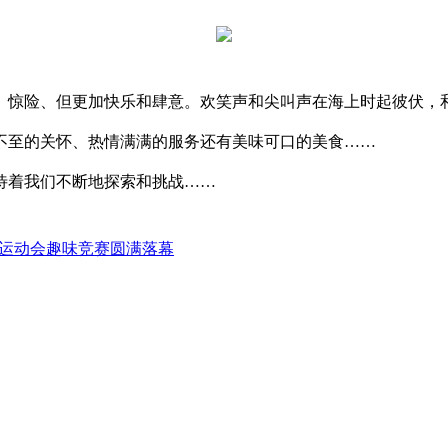
、惊险、但更加快乐和肆意。欢笑声和尖叫声在海上时起彼伏，
不至的关怀、热情满满的服务还有美味可口的美食……
待着我们不断地探索和挑战……
工运动会趣味竞赛圆满落幕