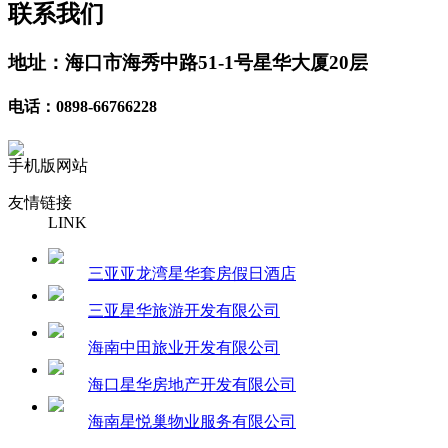
联系我们
地址：海口市海秀中路51-1号星华大厦20层
电话：0898-66766228
手机版网站
友情链接
LINK
三亚亚龙湾星华套房假日酒店
三亚星华旅游开发有限公司
海南中田旅业开发有限公司
海口星华房地产开发有限公司
海南星悦巢物业服务有限公司