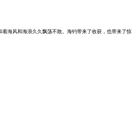
和着海风和海浪久久飘荡不散。海钓带来了收获，也带来了惊