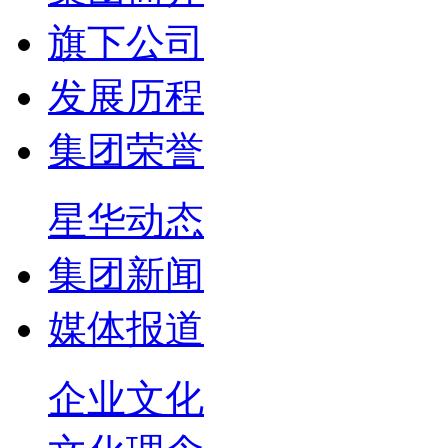
旗下公司
发展历程
集团荣誉
星华动态
集团新闻
媒体报道
企业文化