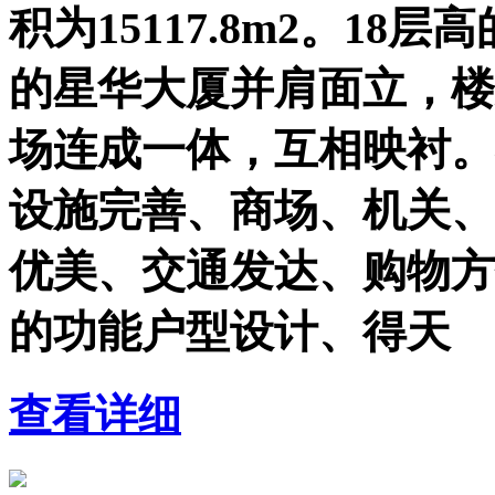
积为15117.8m2。18
的星华大厦并肩面立，楼
场连成一体，互相映衬。
设施完善、商场、机关、
优美、交通发达、购物方
的功能户型设计、得天
查看详细