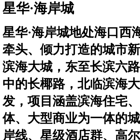
星华·海岸城
星华·海岸城地处海口西
牵头、倾力打造的城市新
滨海大城，东至长滨六路
中的长椰路，北临滨海大
发，项目涵盖滨海住宅、
体、大型商业为一体的城
岸线、星级酒店群、高尔