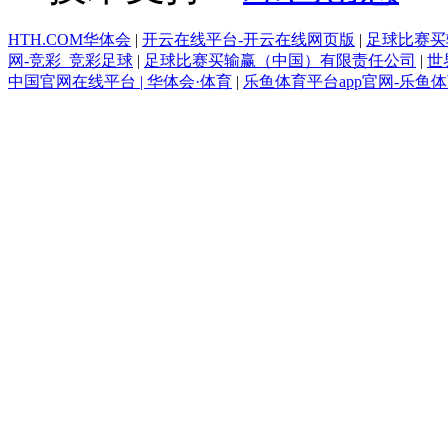
HTH.COM华体会
|
开云在线平台-开云在线网页版
|
足球比赛买
网-竞彩_竞彩足球
|
足球比赛买输赢（中国）有限责任公司
|
世
中国官网在线平台 | 华体会·体育
|
乐鱼体育平台app官网-乐鱼