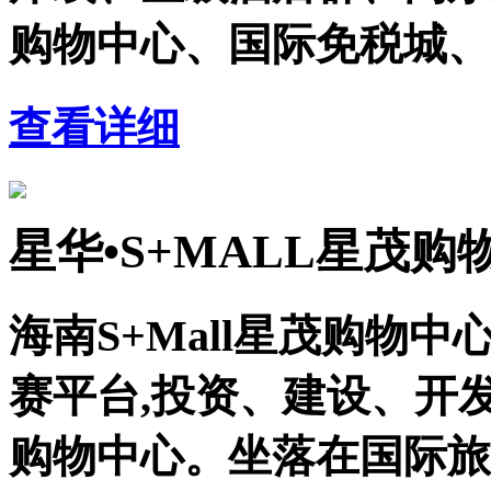
购物中心、国际免税城、
查看详细
星华•S+MALL星茂购
海南S+Mall星茂购物
赛平台,投资、建设、开
购物中心。坐落在国际旅