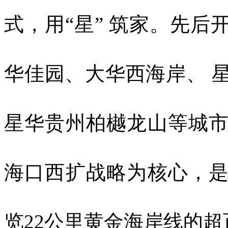
式，用“星” 筑家。先
华佳园、大华西海岸、 
星华贵州柏樾龙山等城
海口西扩战略为核心，
览22公里黄金海岸线的