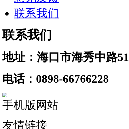
联系我们
联系我们
地址：海口市海秀中路51
电话：0898-66766228
手机版网站
友情链接