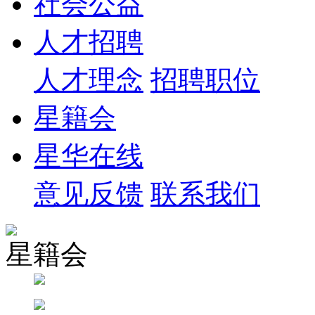
社会公益
人才招聘
人才理念
招聘职位
星籍会
星华在线
意见反馈
联系我们
星籍会