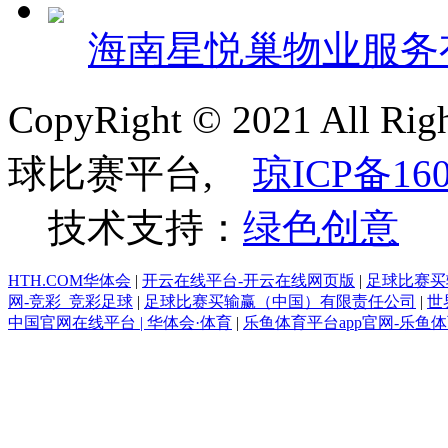
海南星悦巢物业服务
CopyRight © 2021 All
球比赛平台,
琼ICP备160
技术支持：
绿色创意
HTH.COM华体会
|
开云在线平台-开云在线网页版
|
足球比赛买
网-竞彩_竞彩足球
|
足球比赛买输赢（中国）有限责任公司
|
世
中国官网在线平台 | 华体会·体育
|
乐鱼体育平台app官网-乐鱼