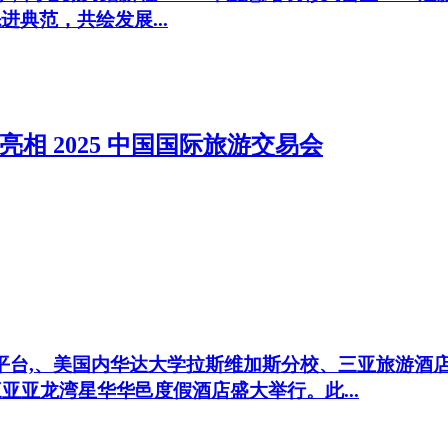
典范，共绘发展...
亮相 2025 中国国际旅游交易会
比赛平台,、美国内华达大学拉斯维加斯分校、三亚旅游
亚亚龙湾星华华邑度假酒店盛大举行。此...