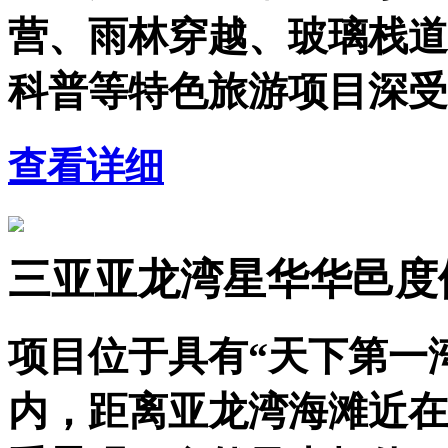
营、雨林穿越、玻璃栈道
科普等特色旅游项目深受
查看详细
三亚亚龙湾星华华邑度
项目位于具有“天下第一
内，距离亚龙湾海滩近在