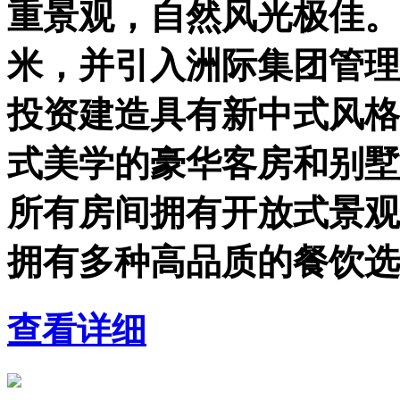
重景观，自然风光极佳。
米，并引入洲际集团管理
投资建造具有新中式风格
式美学的豪华客房和别墅
所有房间拥有开放式景观
拥有多种高品质的餐饮选
查看详细