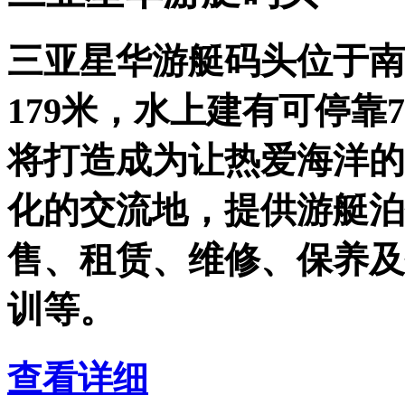
三亚星华游艇码头位于南
179米，水上建有可停靠
将打造成为让热爱海洋的
化的交流地，提供游艇泊
售、租赁、维修、保养及
训等。
查看详细