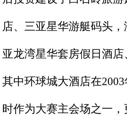
店、三亚星华游艇码头，
亚龙湾星华套房假日酒店
其中环球城大酒店在200
时作为大赛主会场之一，