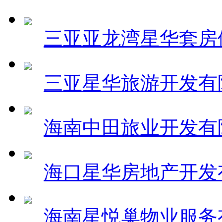
三亚亚龙湾星华套房
三亚星华旅游开发有
海南中田旅业开发有
海口星华房地产开发
海南星悦巢物业服务