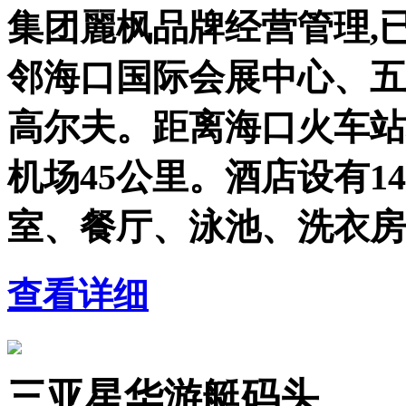
集团麗枫品牌经营管理,已
邻海口国际会展中心、五
高尔夫。距离海口火车站
机场45公里。酒店设有1
室、餐厅、泳池、洗衣房
查看详细
三亚星华游艇码头