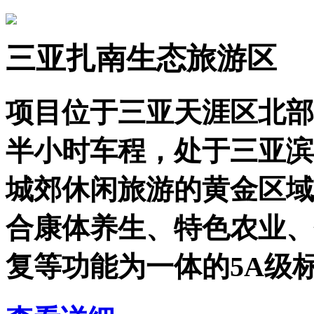
三亚扎南生态旅游区
项目位于三亚天涯区北部
半小时车程，处于三亚滨
城郊休闲旅游的黄金区域
合康体养生、特色农业、
复等功能为一体的5A级