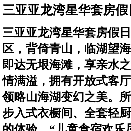
三亚亚龙湾星华套房假
三亚亚龙湾星华套房假日
区，背倚青山，临湖望海
即达无垠海滩，享亲水之
情满溢，拥有开放式客厅
领略山海湖变幻之美。所
步入式衣橱间、全套轻厨
的体验。“儿童食宿欢乐