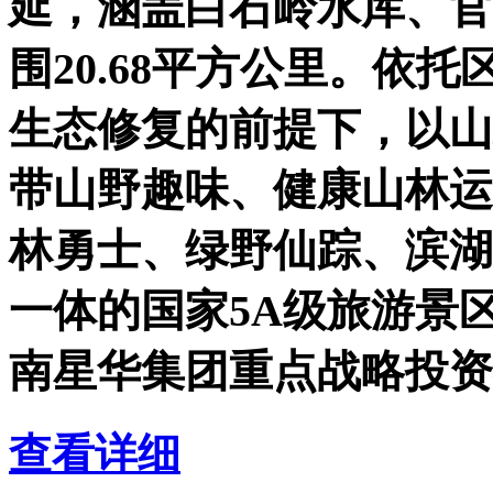
延，涵盖白石岭水库、官
围20.68平方公里。依
生态修复的前提下，以山
带山野趣味、健康山林运
林勇士、绿野仙踪、滨湖
一体的国家5A级旅游景
南星华集团重点战略投资
查看详细