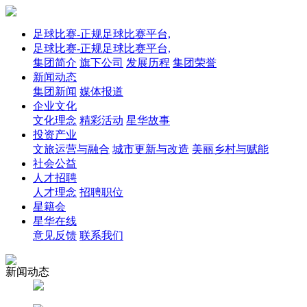
足球比赛-正规足球比赛平台,
足球比赛-正规足球比赛平台,
集团简介
旗下公司
发展历程
集团荣誉
新闻动态
集团新闻
媒体报道
企业文化
文化理念
精彩活动
星华故事
投资产业
文旅运营与融合
城市更新与改造
美丽乡村与赋能
社会公益
人才招聘
人才理念
招聘职位
星籍会
星华在线
意见反馈
联系我们
新闻动态