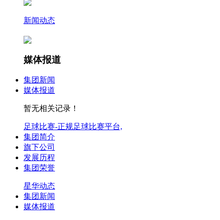
新闻动态
媒体报道
集团新闻
媒体报道
暂无相关记录！
足球比赛-正规足球比赛平台,
集团简介
旗下公司
发展历程
集团荣誉
星华动态
集团新闻
媒体报道