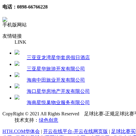
电话：0898-66766228
手机版网站
友情链接
LINK
三亚亚龙湾星华套房假日酒店
三亚星华旅游开发有限公司
海南中田旅业开发有限公司
海口星华房地产开发有限公司
海南星悦巢物业服务有限公司
CopyRight © 2021 All Rights Reserved 足球比赛-正规足球
技术支持：
绿色创意
HTH.COM华体会
|
开云在线平台-开云在线网页版
|
足球比赛买