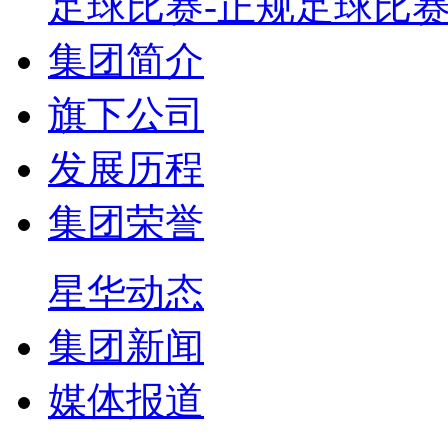
足球比赛-正规足球比赛
集团简介
旗下公司
发展历程
集团荣誉
星华动态
集团新闻
媒体报道