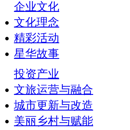
企业文化
文化理念
精彩活动
星华故事
投资产业
文旅运营与融合
城市更新与改造
美丽乡村与赋能