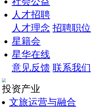
社会公益
人才招聘
人才理念
招聘职位
星籍会
星华在线
意见反馈
联系我们
投资产业
文旅运营与融合