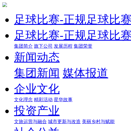
足球比赛-正规足球比赛
足球比赛-正规足球比赛
集团简介
旗下公司
发展历程
集团荣誉
新闻动态
集团新闻
媒体报道
企业文化
文化理念
精彩活动
星华故事
投资产业
文旅运营与融合
城市更新与改造
美丽乡村与赋能