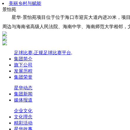
美丽乡村与赋能
景怡苑
星华·景怡苑项目位于位于海口市迎宾大道内进20米，项目用
周边与海南省高级人民法院、海南中学、海南师范大学相邻，
足球比赛-正规足球比赛平台,
集团简介
旗下公司
发展历程
集团荣誉
星华动态
集团新闻
媒体报道
企业文化
文化理念
精彩活动
星华故事