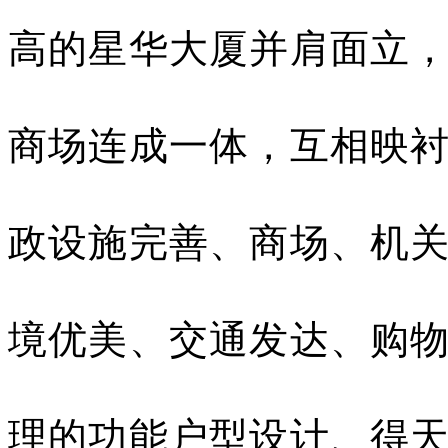
高的星华大厦并肩面立
商场连成一体，互相映
政设施完善、商场、机
境优美、交通发达、购
理的功能户型设计、得