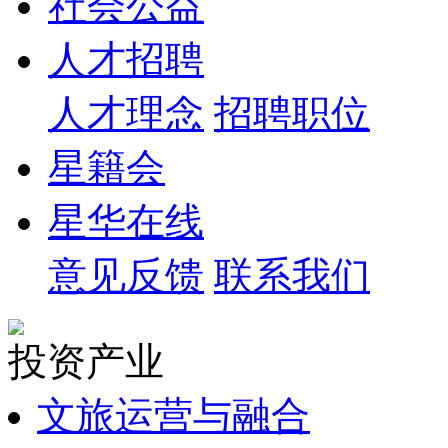
社会公益
人才招聘
人才理念
招聘职位
星籍会
星华在线
意见反馈
联系我们
投资产业
文旅运营与融合