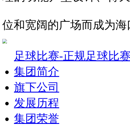
位和宽阔的广场而成为海
足球比赛-正规足球比赛
集团简介
旗下公司
发展历程
集团荣誉