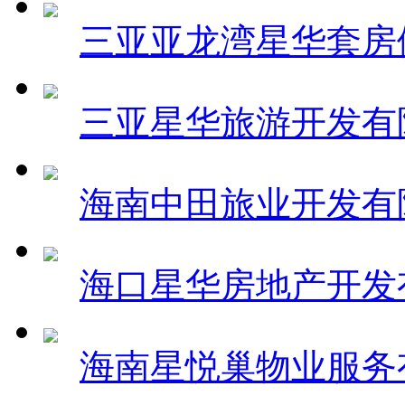
三亚亚龙湾星华套房
三亚星华旅游开发有
海南中田旅业开发有
海口星华房地产开发
海南星悦巢物业服务