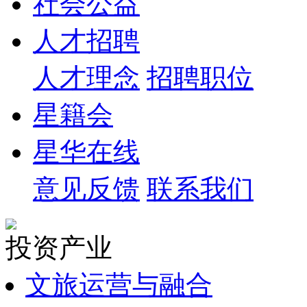
社会公益
人才招聘
人才理念
招聘职位
星籍会
星华在线
意见反馈
联系我们
投资产业
文旅运营与融合