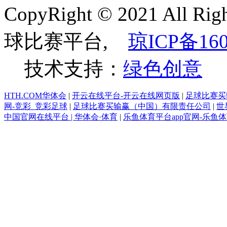
CopyRight © 2021 All
球比赛平台,
琼ICP备160
技术支持：
绿色创意
HTH.COM华体会
|
开云在线平台-开云在线网页版
|
足球比赛买
网-竞彩_竞彩足球
|
足球比赛买输赢（中国）有限责任公司
|
世
中国官网在线平台 | 华体会·体育
|
乐鱼体育平台app官网-乐鱼