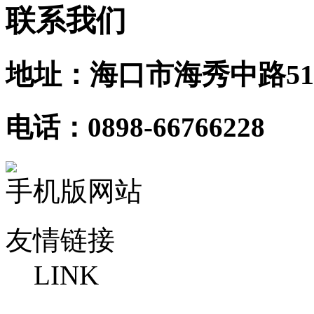
联系我们
地址：海口市海秀中路51
电话：0898-66766228
手机版网站
友情链接
LINK