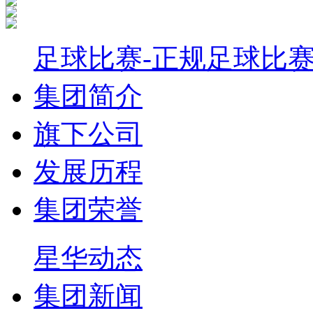
足球比赛-正规足球比赛
集团简介
旗下公司
发展历程
集团荣誉
星华动态
集团新闻