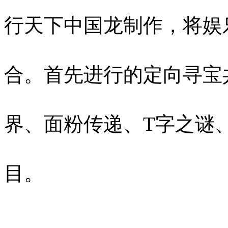
行天下中国龙制作，将娱
合。首先进行的定向寻宝
界、面粉传递、T字之谜、
目。