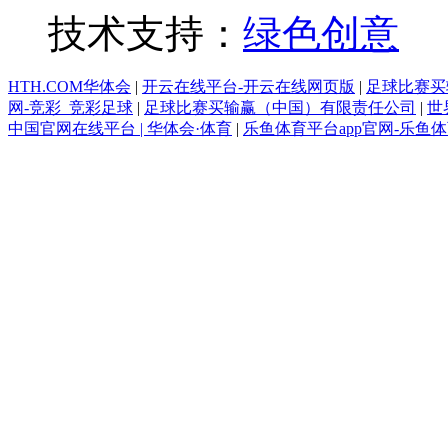
技术支持：
绿色创意
HTH.COM华体会
|
开云在线平台-开云在线网页版
|
足球比赛买
网-竞彩_竞彩足球
|
足球比赛买输赢（中国）有限责任公司
|
世
中国官网在线平台 | 华体会·体育
|
乐鱼体育平台app官网-乐鱼