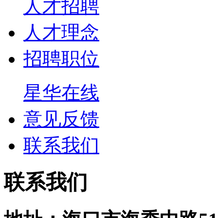
人才招聘
人才理念
招聘职位
星华在线
意见反馈
联系我们
联系我们