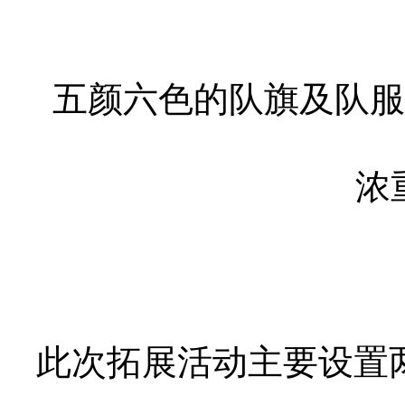
五颜六色的队旗及队服
浓
此次拓展活动主要设置