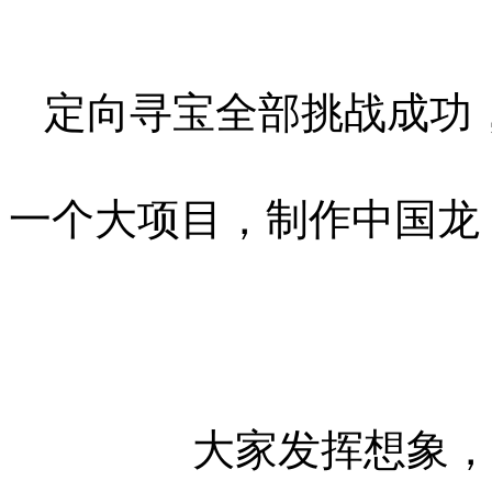
定向寻宝全部挑战成功
一个大项目，制作中国龙
大家发挥想象，