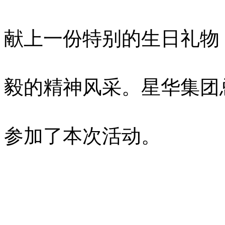
献上一份特别的生日礼物
毅的精神风采。星华集团
参加了本次活动。