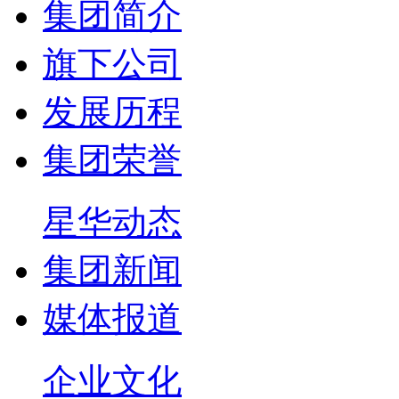
集团简介
旗下公司
发展历程
集团荣誉
星华动态
集团新闻
媒体报道
企业文化