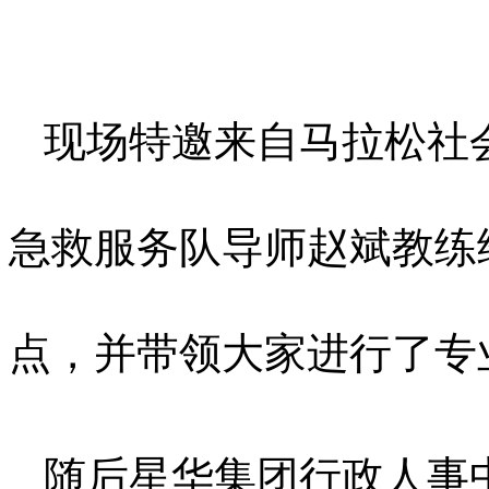
现场特邀来自马拉松社会
急救服务队导师赵斌教练
点，并带领大家进行了专
随后星华集团行政人事