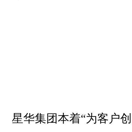
星华集团本着“为客户