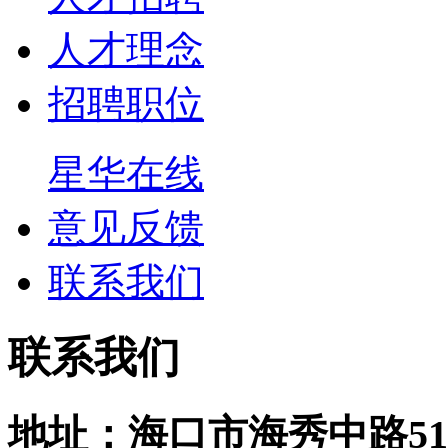
人才理念
招聘职位
星华在线
意见反馈
联系我们
联系我们
地址：海口市海秀中路51