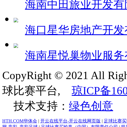
海南中田旅业开发有
海口星华房地产开发
海南星悦巢物业服务
CopyRight © 2021 All
球比赛平台,
琼ICP备160
技术支持：
绿色创意
HTH.COM华体会
|
开云在线平台-开云在线网页版
|
足球比赛买
网-竞彩_竞彩足球
|
足球比赛买输赢（中国）有限责任公司
|
世