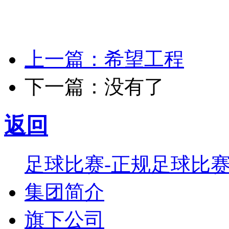
上一篇：希望工程
下一篇：没有了
返回
足球比赛-正规足球比赛
集团简介
旗下公司