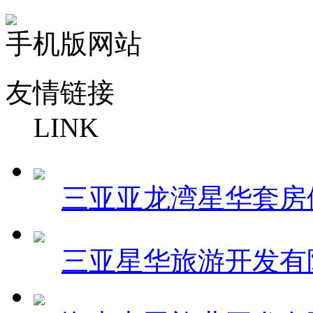
手机版网站
友情链接
LINK
三亚亚龙湾星华套房
三亚星华旅游开发有