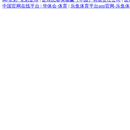
中国官网在线平台 | 华体会·体育
|
乐鱼体育平台app官网-乐鱼