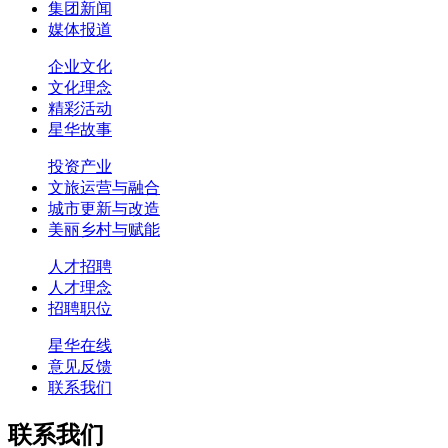
集团新闻
媒体报道
企业文化
文化理念
精彩活动
星华故事
投资产业
文旅运营与融合
城市更新与改造
美丽乡村与赋能
人才招聘
人才理念
招聘职位
星华在线
意见反馈
联系我们
联系我们