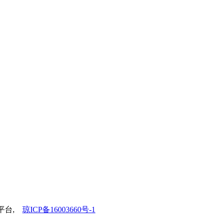
比赛平台,
琼ICP备16003660号-1