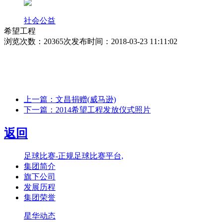
社会公益
希望工程
浏览次数：20365次
发布时间：2018-03-23 11:11:02
上一篇：文昌捐赠(威马逊)
下一篇：2014希望工程发放仪式照片
返回
足球比赛-正规足球比赛平台,
集团简介
旗下公司
发展历程
集团荣誉
星华动态